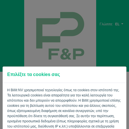
Γλώσσα:
EL
Επιλέξτε τα cookies σας
καλώς ήρθατε
Η Billit NV χρησιμοποιεί τεχνολογίες όπως τα cookies στον ιστότοπό της.
Ηλεκτρονικό ταχυδρομείο
Τα λειτουργικά cookies είναι απαραίτητα για την καλή λειτουργία του
ιστότοπου και δεν μπορούν να απορριφθούν. Η Billit χρησιμοποιεί επίσης
cookies για τη βελτίωση αυτού του ιστότοπου και για άλλους σκοπούς,
όπως εξατομικευμένη διαφήμιση σε κανάλια συνεργατών, υπό την
Κωδικός πρόσβασης
προϋπόθεση ότι δίνετε τη συγκατάθεσή σας. Σε αυτήν την περίπτωση,
ορισμένα προσωπικά δεδομένα (όπως πληροφορίες σχετικά με τη χρήση
του ιστότοπού μας, διεύθυνση IP κ.λπ.) υποβάλλονται σε επεξεργασία