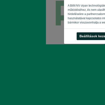
A Billit NV olyan technológi
működéséhez, és nem utasíthat
hirdetésekre a partnercsator
használatával kapcsolatos inf
bármikor visszavonhatja a we
Beállítások kez