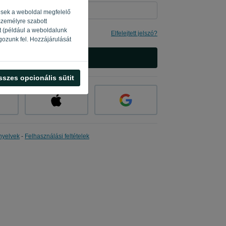
gesek a weboldal megfelelő
 személyre szabott
t (például a weboldalunk
s
Elfelejtett jelszó?
gozunk fel. Hozzájárulását
BEJELENTKEZÉS
sszes opcionális sütit
nyelvek
-
Felhasználási feltételek