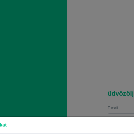
üdvözöl
E-mail
kat
Jelszó