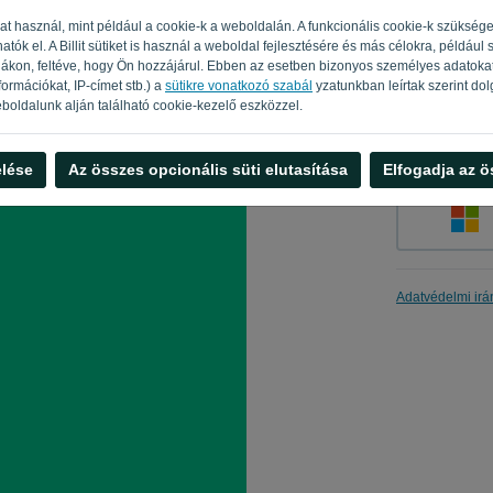
ákat használ, mint például a cookie-k a weboldalán. A funkcionális cookie-k szüksé
ók el. A Billit sütiket is használ a weboldal fejlesztésére és más célokra, például
nákon, feltéve, hogy Ön hozzájárul. Ebben az esetben bizonyos személyes adatoka
Emlékeztes
ormációkat, IP-címet stb.) a
sütikre vonatkozó szabál
yzatunkban leírtak szerint dol
boldalunk alján található cookie-kezelő eszközzel.
elése
Az összes opcionális süti elutasítása
Elfogadja az ö
Adatvédelmi irá