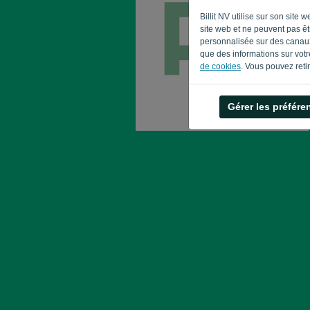
Billit NV utilise sur son sit
site web et ne peuvent pas êtr
personnalisée sur des canaux
que des informations sur votre
de cookies
. Vous pouvez reti
Gérer les préfére