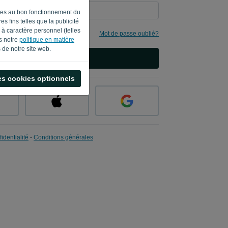
aires au bon fonctionnement du
s fins telles que la publicité
à caractère personnel (telles
mes identifiants
Mot de passe oublié?
ns notre
politique en matière
 de notre site web.
CONNEXION
es cookies optionnels
identialité
-
Conditions générales