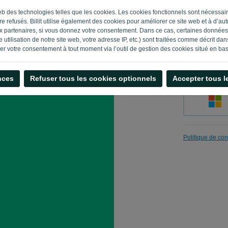
e web des technologies telles que les cookies. Les cookies fonctionnels sont nécess
e refusés. Billit utilise également des cookies pour améliorer ce site web et à d’autre
 partenaires, si vous donnez votre consentement. Dans ce cas, certaines données 
Enregistrer 
 utilisation de notre site web, votre adresse IP, etc.) sont traitées comme décrit da
rer votre consentement à tout moment via l’outil de gestion des cookies situé en bas
nces
Refuser tous les cookies optionnels
Accepter tous l
Politique de conf