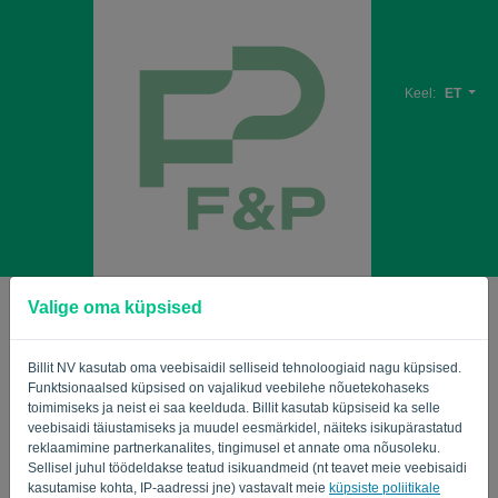
Keel:
ET
Valige oma küpsised
teretulnud
E-post
Billit NV kasutab oma veebisaidil selliseid tehnoloogiaid nagu küpsised.
Funktsionaalsed küpsised on vajalikud veebilehe nõuetekohaseks
toimimiseks ja neist ei saa keelduda. Billit kasutab küpsiseid ka selle
veebisaidi täiustamiseks ja muudel eesmärkidel, näiteks isikupärastatud
Salasõna
reklaamimine partnerkanalites, tingimusel et annate oma nõusoleku.
Sellisel juhul töödeldakse teatud isikuandmeid (nt teavet meie veebisaidi
kasutamise kohta, IP-aadressi jne) vastavalt meie
küpsiste poliitikale