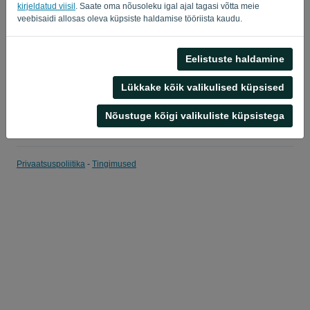
kirjeldatud viisil
. Saate oma nõusoleku igal ajal tagasi võtta meie
veebisaidi allosas oleva küpsiste haldamise tööriista kaudu.
Tuleta mulle meelde
Unustasid salasõna?
LOGI SISSE
Eelistuste haldamine
Lükkake kõik valikulised küpsised
Nõustuge kõigi valikuliste küpsistega
Privaatsuspoliitika
-
Tingimused